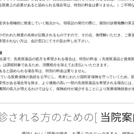
る医療上の必要があると認められる場合等は、特別の料金は要りません。）ご不明
提供を積極的に推進していく観点から、領収証の発行の際に、個別の診療報酬の算
や行われた検査の名称が記載されるものですので、その点、御理解いただき、ご家
希望されない方は、会計窓口にてその旨お申し出下さい。
項
る薬で、先発医薬品の処方を希望される場合は、特別の料金（ 先発医薬品と後発
金」は課税対象であるため、消費税分を加えてお支払いいただきます。
があると認められる場合等は、特別の料金は要りません。
れている医療保険の負担を公平にし、将来にわたり国民皆保険を守っていくため、
要性がある場合等を除き、より価格の高い一部の先発医薬品を希望される場合には
機関の収入が増えるわけではなく、保険給付が減少することにより医療保険財政が
受診したい「場所の病名」を選んでクリックすると、PDF