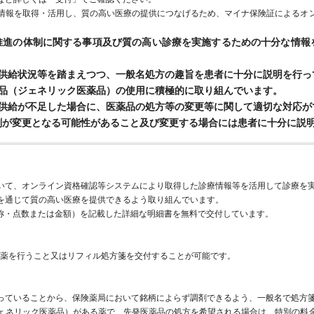
確な情報を取得・活用し、質の高い医療の提供につなげるため、マイナ保険証による
X推進の体制に関する事項及び質の高い診療を実施するための十分な情報
の供給状況等を踏まえつつ、一般名処方の趣旨を患者に十分に説明を行っ
薬品（ジェネリック医薬品）の使用に積極的に取り組んでいます。
の供給が不足した場合に、医薬品の処方等の変更等に関して適切な対応が
剤が変更となる可能性があること及び変更する場合には患者に十分に説
いて、オンライン資格確認等システムにより取得した診療情報等を活用して診療を
を通じて質の高い医療を提供できるよう取り組んでいます。
称・点数または金額）を記載した詳細な明細書を無料で交付しています。
投薬を行うこと又はリフィル処方箋を交付することが可能です。
っていることから、保険薬局において銘柄によらず調剤できるよう、一般名で処方
（ジェネリック医薬品）がある薬で、先発医薬品の処方を希望される場合は、特別の料