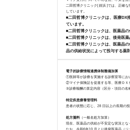
二田哲博クリニック[ 姪浜 ]では、正
しています。
■二田哲博クリニックは、医療D
ています。
■二田哲博クリニックは、医薬品
■二田哲博クリニックは、後発医
■二田哲博クリニックは、医薬品
品の供給状況によって投与する薬
電子的診療情報連携体制整備加算
①医師等が診療を実施する診察室等にお
②マイナ保険証を促進する等、医療ＤＸ
③診療報酬の算定内容（区分・項目の名
特定疾患療養管理料
患者の状態に応じ、28 日以上の長期の
処方箋料
（一般名処方加算）
現在、医薬品の供給が不安定な状況とな
なお、令和6年10 月より後発医薬品