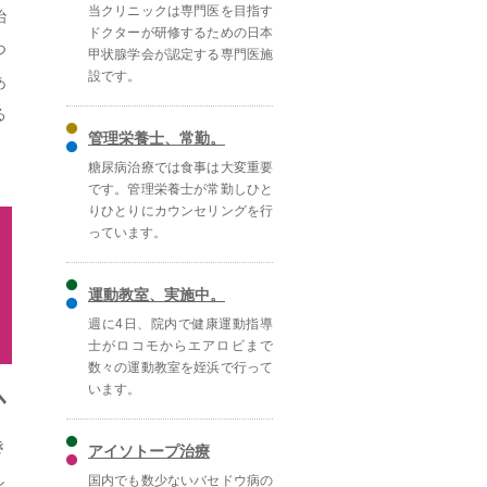
当クリニックは専門医を目指す
治
ドクターが研修するための日本
つ
甲状腺学会が認定する専門医施
設です。
あ
る
管理栄養士、常勤。
糖尿病治療では食事は大変重要
です。管理栄養士が常勤しひと
りひとりにカウンセリングを行
っています。
運動教室、実施中。
週に4日、院内で健康運動指導
士がロコモからエアロビまで
数々の運動教室を姪浜で行って
います。
き
アイソトープ治療
し
国内でも数少ないバセドウ病の