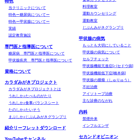
特色
料理教室
当クリニックについて
運動カウンセリング
特色ー糖尿病についてー
運動教室
特色ー甲状腺についてー
じぶんみがきグランプリ
実績
認定教育施設
甲状腺の病気
もっとも大切にしていること
専門医と指導医について
甲状腺の病気について
糖尿病 専門医と指導医について
セルフチェック
甲状腺疾患 専門医と指導医について
甲状腺機能亢進症[バセドウ病]
資格について
甲状腺機能低下症[橋本病]
甲状腺の腫瘤（しゅりゅう）
カラダみがきプロジェクト
不妊治療
カラダみがきプロジェクトとは
アイソトープ治療
うれしか♪たべものがたり
主な診療のながれ
うれしか♪食事バランスシート
たのしか♪たいそう
内科
まぶしか♪じぶんみがきグランプリ
禁煙外来
インフルエンザ
紹介リーフレットダウンロード
セカンドオピニオン
YouTubeチャンネル