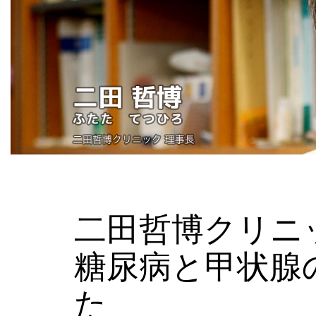
二田哲博クリニ
糖尿病と甲状腺
た