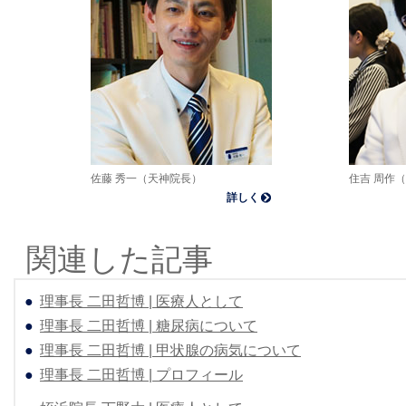
佐藤 秀一（天神院長）
住吉 周作
詳しく
関連した記事
●
理事長 二田哲博 | 医療人として
●
理事長 二田哲博 | 糖尿病について
●
理事長 二田哲博 | 甲状腺の病気について
●
理事長 二田哲博 | プロフィール