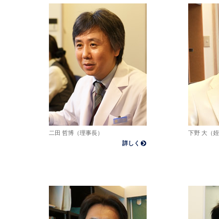
二田 哲博（理事長）
下野 大（
詳しく