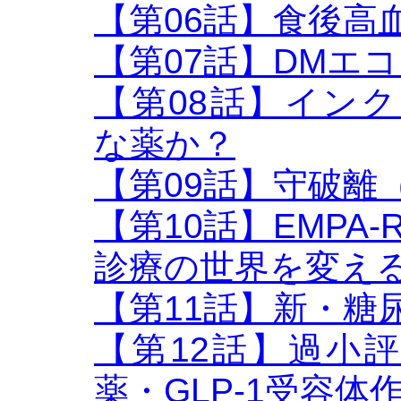
【第06話】食後高血
【第07話】DMエ
【第08話】インク
な薬か？
【第09話】守破離
【第10話】EMPA-
診療の世界を変え
【第11話】新・糖
【第12話】過小
薬・GLP-1受容体