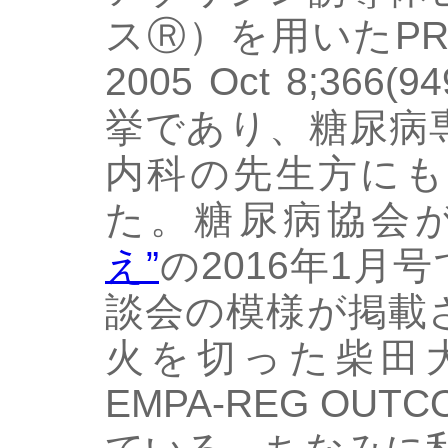
スⓇ）を用いたPROA
2005 Oct 8;366
挙であり、糖尿病
内科の先生方にも
た。糖尿病協会
え”
の2016年1月
談会の模様が掲載
火を切った柴田
EMPA-REG OU