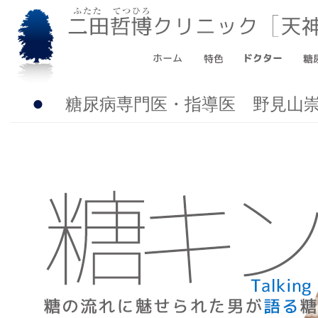
●
糖尿病専門医・指導医 野見山崇