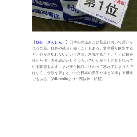
【
残心（ざんしん）
】日本の武道および芸道において用いら
れる言葉。残身や残芯と書くこともある。文字通り解釈する
と、心が途切れないという意味。意識すること、とくに技を
終えた後、力を緩めたりくつろいでいながらも注意を払って
いる状態を示す。また技と同時に終わって忘れてしまうので
はなく、余韻を残すといった日本の美学や禅と関連する概念
でもある。(Wikipediaより一部抜粋・転載)