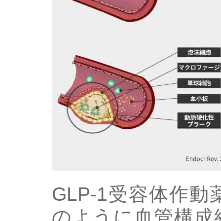
GLP-1受容体作
のように血管構成細