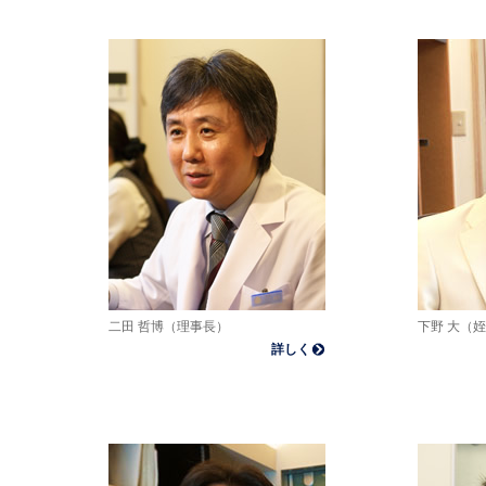
二田 哲博（理事長）
下野 大（
詳しく