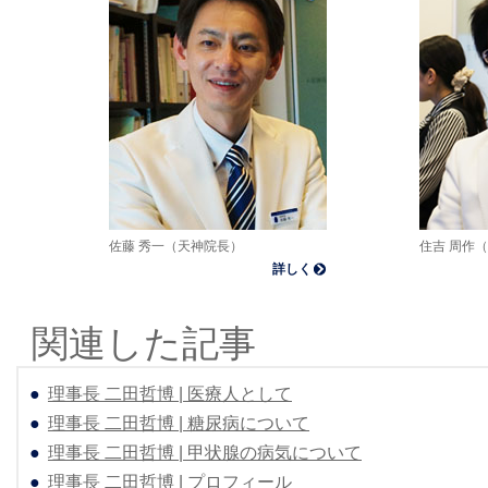
佐藤 秀一（天神院長）
住吉 周作
詳しく
関連した記事
●
理事長 二田哲博 | 医療人として
●
理事長 二田哲博 | 糖尿病について
●
理事長 二田哲博 | 甲状腺の病気について
●
理事長 二田哲博 | プロフィール