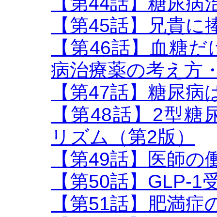
【第44話】糖尿病
【第45話】兄貴に
【第46話】血糖
病治療薬の考え方
【第47話】糖尿病
【第48話】2型
リズム（第2版）
【第49話】医師の
【第50話】GLP-
【第51話】肥満症