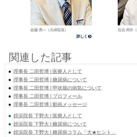
佐藤 秀一（天神院長）
住吉 周作
詳しく
関連した記事
●
理事長 二田哲博 | 医療人として
●
理事長 二田哲博 | 糖尿病について
●
理事長 二田哲博 | 甲状腺の病気について
●
理事長 二田哲博 | プロフィール
●
理事長 二田哲博 | 動画メッセージ
●
姪浜院長 下野大 | 医療人として
●
姪浜院長 下野大 | 糖尿病について
●
姪浜院長 下野大 | 糖尿病コラム「大★ヒント」