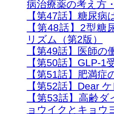
病治療薬の考え方
【第47話】糖尿病
【第48話】2型
リズム（第2版）
【第49話】医師の
【第50話】GLP-
【第51話】肥満症
【第52話】Dear
【第53話】高齢
ョウイクとキョウ