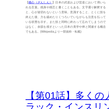
【
残心（ざんしん）
】日本の武道および芸道において用いら
れる言葉。残身や残芯と書くこともある。文字通り解釈する
と、心が途切れないという意味。意識すること、とくに技を
終えた後、力を緩めたりくつろいでいながらも注意を払って
いる状態を示す。また技と同時に終わって忘れてしまうので
はなく、余韻を残すといった日本の美学や禅と関連する概念
でもある。(Wikipediaより一部抜粋・転載)
【第01話】多く
ラック・インスリ