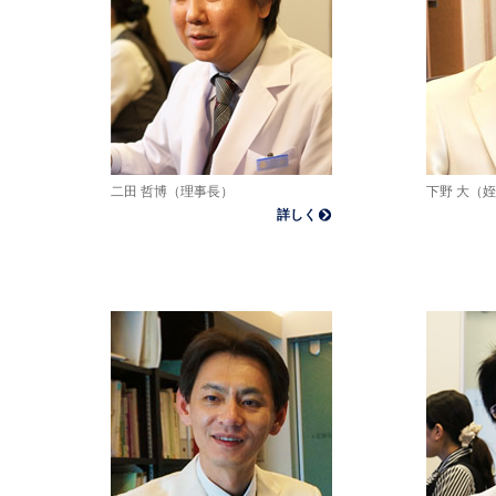
二田 哲博（理事長）
下野 大（
詳しく